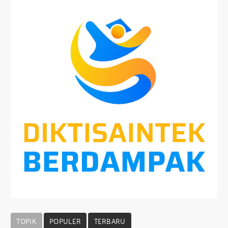
TOPIK
POPULER
TERBARU