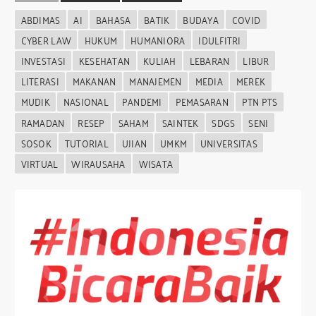
ABDIMAS
AI
BAHASA
BATIK
BUDAYA
COVID
CYBER LAW
HUKUM
HUMANIORA
IDULFITRI
INVESTASI
KESEHATAN
KULIAH
LEBARAN
LIBUR
LITERASI
MAKANAN
MANAJEMEN
MEDIA
MEREK
MUDIK
NASIONAL
PANDEMI
PEMASARAN
PTN PTS
RAMADAN
RESEP
SAHAM
SAINTEK
SDGS
SENI
SOSOK
TUTORIAL
UJIAN
UMKM
UNIVERSITAS
VIRTUAL
WIRAUSAHA
WISATA