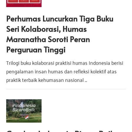
a
s
s
Perhumas Luncurkan Tiga Buku
i
I
i
Seri Kolaborasi, Humas
n
Maranatha Soroti Peran
d
I
o
Perguruan Tinggi
n
e
Trilogi buku kolaborasi praktisi humas Indonesia berisi
n
s
pengalaman insan humas dan refleksi kolektif atas
i
praktik terbaik kehumasan nasional …
d
a
o
n