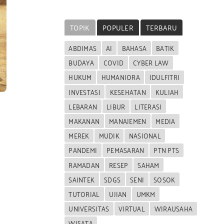
TOPIK
POPULER
TERBARU
ABDIMAS
AI
BAHASA
BATIK
BUDAYA
COVID
CYBER LAW
HUKUM
HUMANIORA
IDULFITRI
INVESTASI
KESEHATAN
KULIAH
LEBARAN
LIBUR
LITERASI
MAKANAN
MANAJEMEN
MEDIA
MEREK
MUDIK
NASIONAL
PANDEMI
PEMASARAN
PTN PTS
RAMADAN
RESEP
SAHAM
SAINTEK
SDGS
SENI
SOSOK
TUTORIAL
UJIAN
UMKM
UNIVERSITAS
VIRTUAL
WIRAUSAHA
WISATA