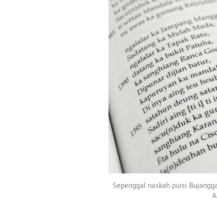
a
Sepenggal naskah puisi Bujangg
A