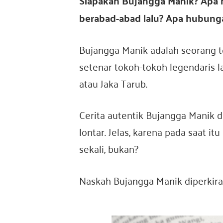
Siapakah Bujangga Manik? Apa h
berabad-abad lalu?
Apa hubunga
o
Bujangga Manik adalah seorang 
setenar tokoh-tokoh legendaris la
n
atau Jaka Tarub.
e
Cerita autentik Bujangga Manik di
lontar. Jelas, karena pada saat it
s
sekali, bukan?
Naskah Bujangga Manik diperkirak
i