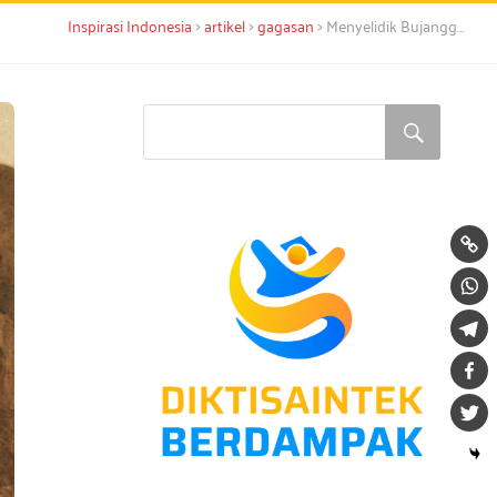
>
>
>
Inspirasi Indonesia
artikel
gagasan
Menyelidik Bujangga Manik Tokoh Epik Tatar Sunda dan Harta Karun Warisannya