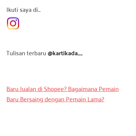
e
Ikuti saya di…
s
i
Tulisan terbaru
@kartikada__
a
Baru Jualan di Shopee? Bagaimana Pemain
Baru Bersaing dengan Pemain Lama?