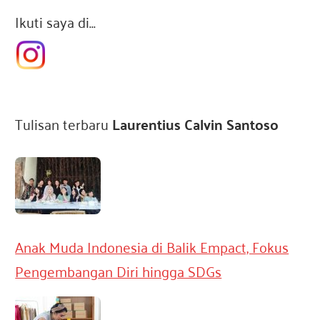
e
Ikuti saya di…
s
i
Tulisan terbaru
Laurentius Calvin Santoso
a
Anak Muda Indonesia di Balik Empact, Fokus
Pengembangan Diri hingga SDGs