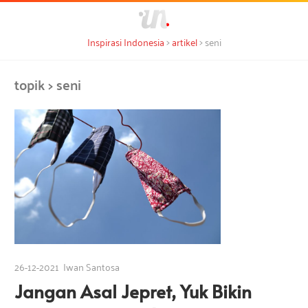
S
I
k
S
>
>
Inspirasi Indonesia
artikel
seni
i
e
n
p
m
topik > seni
a
t
k
o
s
i
c
n
o
p
m
n
e
n
t
i
g
e
i
n
n
r
t
s
p
26-12-2021
Iwan Santosa
a
i
Jangan Asal Jepret, Yuk Bikin
r