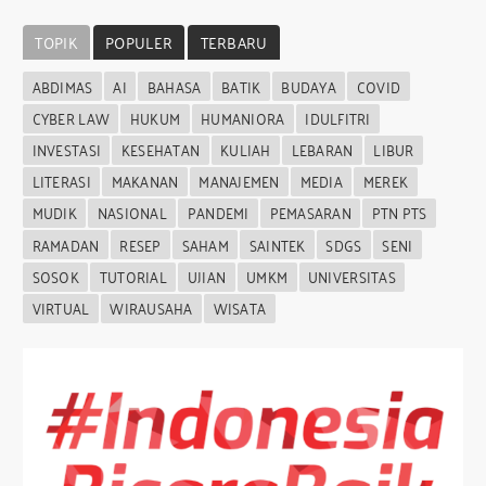
TOPIK
POPULER
TERBARU
ABDIMAS
AI
BAHASA
BATIK
BUDAYA
COVID
CYBER LAW
HUKUM
HUMANIORA
IDULFITRI
INVESTASI
KESEHATAN
KULIAH
LEBARAN
LIBUR
LITERASI
MAKANAN
MANAJEMEN
MEDIA
MEREK
MUDIK
NASIONAL
PANDEMI
PEMASARAN
PTN PTS
RAMADAN
RESEP
SAHAM
SAINTEK
SDGS
SENI
SOSOK
TUTORIAL
UJIAN
UMKM
UNIVERSITAS
VIRTUAL
WIRAUSAHA
WISATA