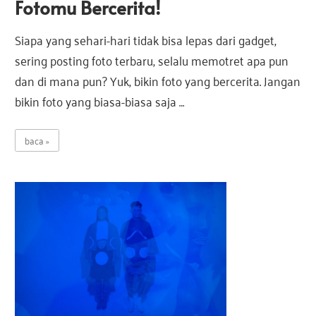
Fotomu Bercerita!
a
s
s
Siapa yang sehari-hari tidak bisa lepas dari gadget,
i
sering posting foto terbaru, selalu memotret apa pun
I
i
n
dan di mana pun? Yuk, bikin foto yang bercerita. Jangan
d
bikin foto yang biasa-biasa saja …
I
o
n
baca
e
n
s
i
d
a
o
n