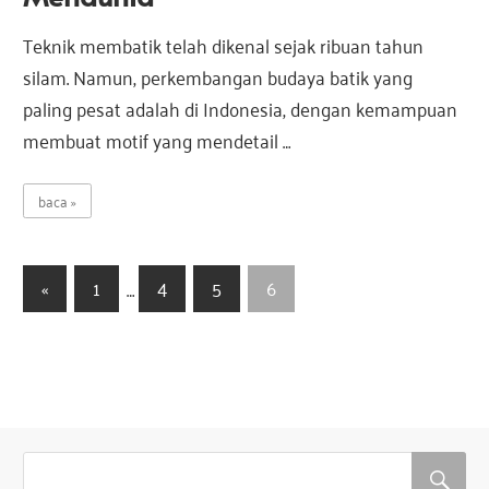
Teknik membatik telah dikenal sejak ribuan tahun
silam. Namun, perkembangan budaya batik yang
paling pesat adalah di Indonesia, dengan kemampuan
membuat motif yang mendetail …
baca
N
P
«
1
…
4
5
6
r
a
e
v
v
i
i
o
g
u