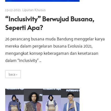
e
13-12-2021
Liputan Khusus
“Inclusivity” Berwujud Busana,
s
Seperti Apa?
i
26 perancang busana muda Bandung menggelar karya
mereka dalam pergelaran busana Evolusia 2021,
a
mengangkat konsep keberagaman dan kesetaraan
dalam “Inclusivity” …
baca