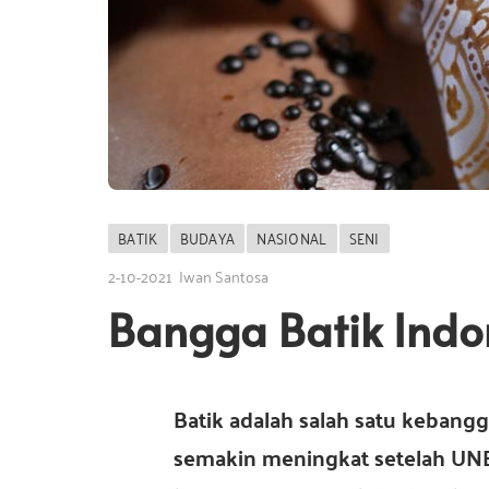
a
s
a
i
I
n
s
d
o
n
i
e
BATIK
BUDAYA
NASIONAL
SENI
s
2-10-2021
Iwan Santosa
i
I
a
Bangga Batik Ind
n
Batik adalah salah satu kebang
semakin meningkat setelah UN
d