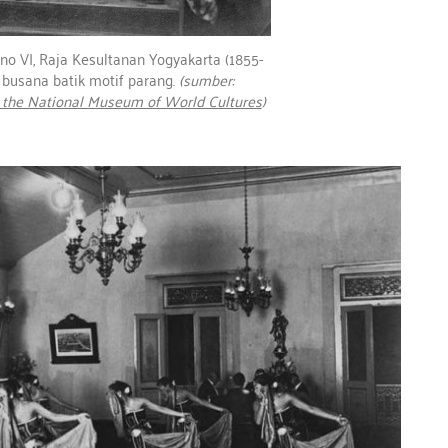
 VI, Raja Kesultanan Yogyakarta (1855-
busana batik motif parang.
(sumber:
 the National Museum of World Cultures
)