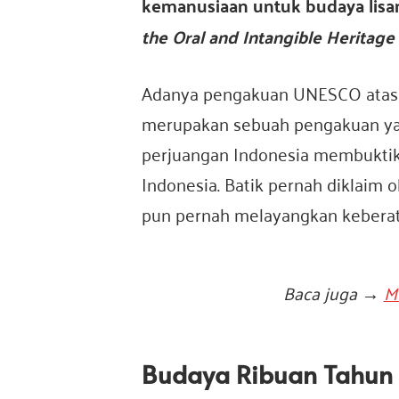
kemanusiaan untuk budaya lisa
the Oral and Intangible Heritag
o
Adanya pengakuan UNESCO atas b
merupakan sebuah pengakuan yan
n
perjuangan Indonesia membuktik
Indonesia. Batik pernah diklaim 
e
pun pernah melayangkan kebera
s
Baca juga →
Me
i
Budaya Ribuan Tahun