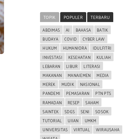
TOPIK
POPULER
TERBARU
ABDIMAS
AI
BAHASA
BATIK
BUDAYA
COVID
CYBER LAW
HUKUM
HUMANIORA
IDULFITRI
INVESTASI
KESEHATAN
KULIAH
LEBARAN
LIBUR
LITERASI
MAKANAN
MANAJEMEN
MEDIA
MEREK
MUDIK
NASIONAL
PANDEMI
PEMASARAN
PTN PTS
RAMADAN
RESEP
SAHAM
SAINTEK
SDGS
SENI
SOSOK
TUTORIAL
UJIAN
UMKM
UNIVERSITAS
VIRTUAL
WIRAUSAHA
WISATA