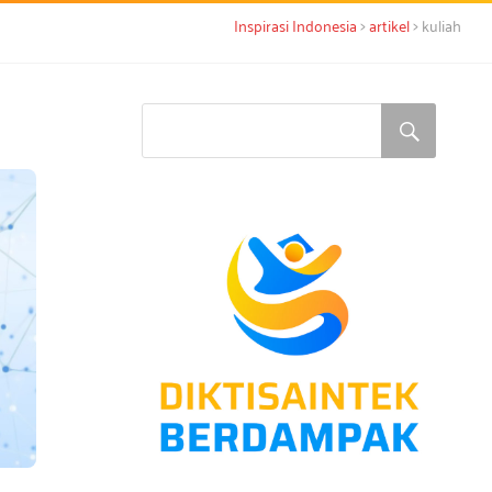
>
>
Inspirasi Indonesia
artikel
kuliah