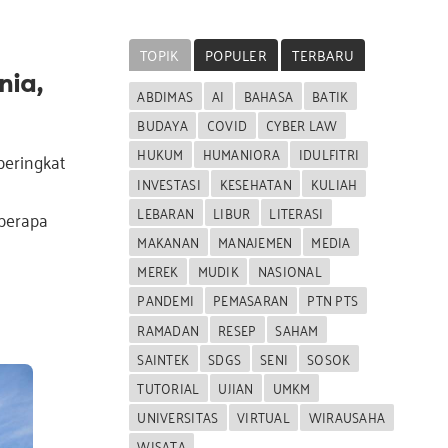
TOPIK
POPULER
TERBARU
nia,
ABDIMAS
AI
BAHASA
BATIK
BUDAYA
COVID
CYBER LAW
HUKUM
HUMANIORA
IDULFITRI
peringkat
INVESTASI
KESEHATAN
KULIAH
LEBARAN
LIBUR
LITERASI
berapa
MAKANAN
MANAJEMEN
MEDIA
MEREK
MUDIK
NASIONAL
PANDEMI
PEMASARAN
PTN PTS
RAMADAN
RESEP
SAHAM
SAINTEK
SDGS
SENI
SOSOK
TUTORIAL
UJIAN
UMKM
UNIVERSITAS
VIRTUAL
WIRAUSAHA
WISATA