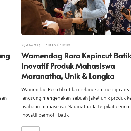
29-11-2024
Liputan Khusus
ung
Wamendag Roro Kepincut Bati
Inovatif Produk Mahasiswa
Maranatha, Unik & Langka
Wamendag Roro tiba-tiba melangkah menuju area
usan
langsung mengenakan sebuah jaket unik produk k
usahaan mahasiswa Maranatha. Ia terpikat dengan 
inovatif bermotif batik.
baca