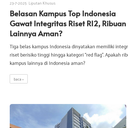
23-7-2025
Liputan Khusus
a
s
Belasan Kampus Top Indonesia
a
i
Gawat Integritas Riset RI2, Ribuan
I
n
Lainnya Aman?
s
d
Tiga belas kampus Indonesia dinyatakan memiliki integr
o
n
riset berisiko tinggi hingga kategori “red flag”. Apakah ri
i
e
kampus lainnya di Indonesia aman?
s
i
baca
I
a
n
d