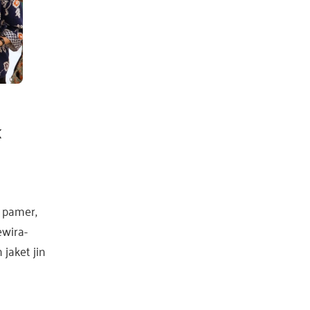
k
 pamer,
ewira­
jaket jin