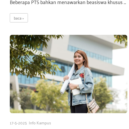
a
Beberapa PTS bahkan menawarkan beasiswa khusus …
baca
17-5-2025
Info Kampus