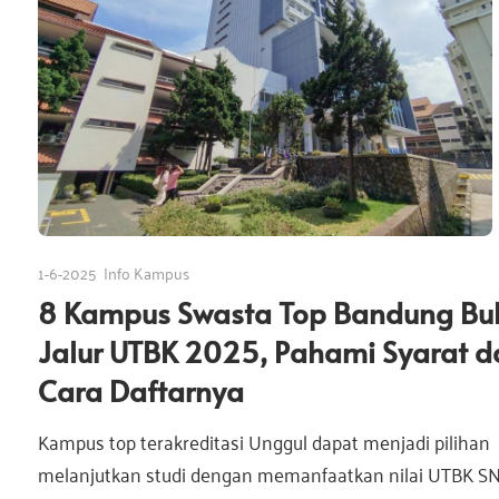
o
n
e
1-6-2025
Info Kampus
8 Kampus Swasta Top Bandung Bu
s
Jalur UTBK 2025, Pahami Syarat d
Cara Daftarnya
i
Kampus top terakreditasi Unggul dapat menjadi pilihan
melanjutkan studi dengan memanfaatkan nilai UTBK SN