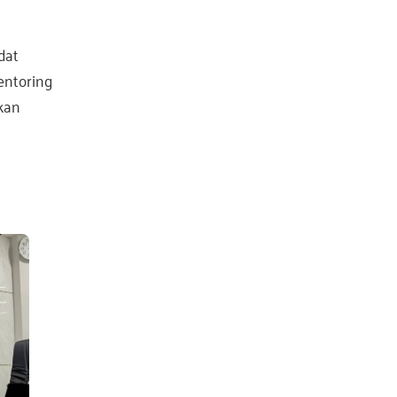
dat
ntoring
akan