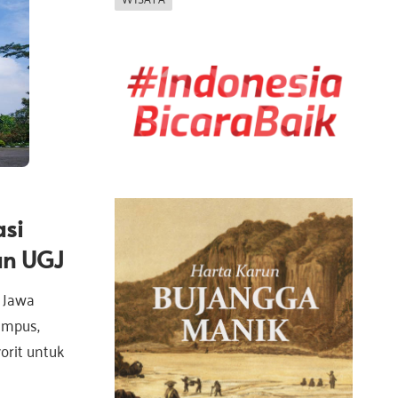
asi
an UGJ
h Jawa
ampus,
orit untuk