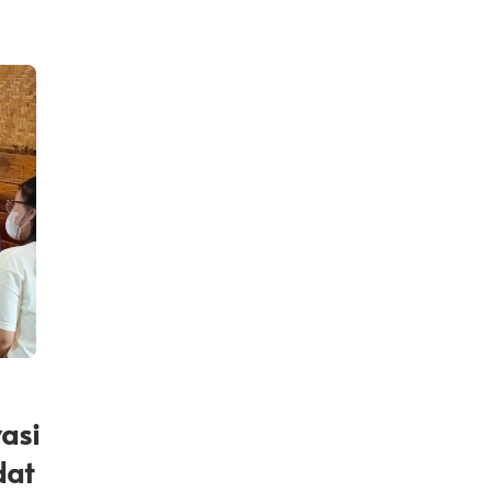
asi
dat