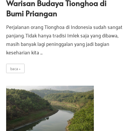
Warisan Budaya Tionghoa di
a
s
s
Bumi Priangan
i
I
i
Perjalanan orang Tionghoa di Indonesia sudah sangat
n
panjang. Tidak hanya tradisi Imlek saja yang dibawa,
d
masih banyak lagi peninggalan yang jadi bagian
I
o
keseharian kita …
n
e
n
s
baca
i
d
a
o
n