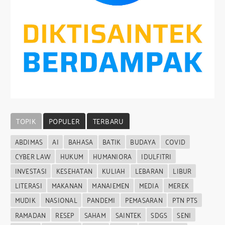
TOPIK
POPULER
TERBARU
ABDIMAS
AI
BAHASA
BATIK
BUDAYA
COVID
CYBER LAW
HUKUM
HUMANIORA
IDULFITRI
INVESTASI
KESEHATAN
KULIAH
LEBARAN
LIBUR
LITERASI
MAKANAN
MANAJEMEN
MEDIA
MEREK
MUDIK
NASIONAL
PANDEMI
PEMASARAN
PTN PTS
RAMADAN
RESEP
SAHAM
SAINTEK
SDGS
SENI