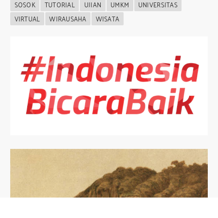
SOSOK
TUTORIAL
UJIAN
UMKM
UNIVERSITAS
VIRTUAL
WIRAUSAHA
WISATA