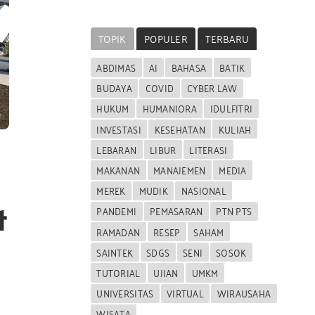
TOPIK
POPULER
TERBARU
ABDIMAS
AI
BAHASA
BATIK
BUDAYA
COVID
CYBER LAW
HUKUM
HUMANIORA
IDULFITRI
INVESTASI
KESEHATAN
KULIAH
LEBARAN
LIBUR
LITERASI
MAKANAN
MANAJEMEN
MEDIA
MEREK
MUDIK
NASIONAL
t
PANDEMI
PEMASARAN
PTN PTS
RAMADAN
RESEP
SAHAM
SAINTEK
SDGS
SENI
SOSOK
TUTORIAL
UJIAN
UMKM
UNIVERSITAS
VIRTUAL
WIRAUSAHA
WISATA