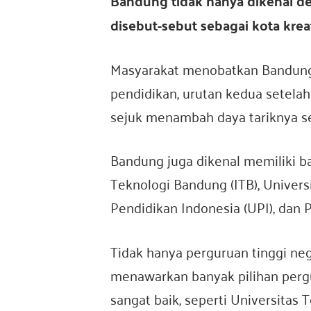
Bandung tidak hanya dikenal de
disebut-sebut sebagai kota krea
o
Masyarakat menobatkan Bandun
pendidikan, urutan kedua setela
n
sejuk menambah daya tariknya s
e
Bandung juga dikenal memiliki ba
Teknologi Bandung (ITB), Universi
s
Pendidikan Indonesia (UPI), dan 
Tidak hanya perguruan tinggi neg
i
menawarkan banyak pilihan pergu
sangat baik, seperti Universitas 