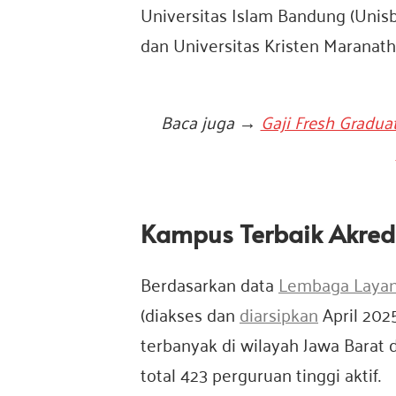
a
Universitas Islam Bandung (Unisb
dan Universitas Kristen Maranath
Baca juga
→
Gaji Fresh Gradua
Kampus Terbaik Akred
Berdasarkan data
Lembaga Layan
(diakses dan
diarsipkan
April 202
terbanyak di wilayah Jawa Barat d
total 423 perguruan tinggi aktif.