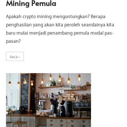
Mining Pemula
a
s
s
Apakah crypto mining menguntungkan? Berapa
i
penghasilan yang akan kita peroleh seandainya kita
I
i
n
baru mulai menjadi penambang pemula modal pas-
d
pasan?
I
o
n
baca
e
n
s
i
d
a
o
n