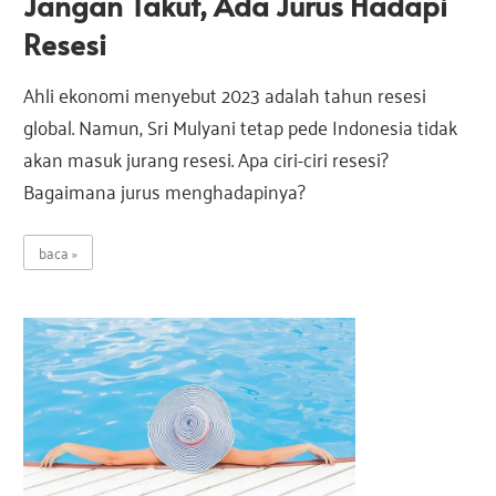
Jangan Takut, Ada Jurus Hadapi
a
s
Resesi
s
i
Ahli ekonomi menyebut 2023 adalah tahun resesi
I
i
n
global. Namun, Sri Mulyani tetap pede Indonesia tidak
d
akan masuk jurang resesi. Apa ciri-ciri resesi?
I
o
Bagaimana jurus menghadapinya?
n
e
n
s
baca
i
d
a
o
n