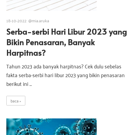
e
18-10-2022
@mia.aruka
s
Serba-serbi Hari Libur 2023 yang
Bikin Penasaran, Banyak
i
Harpitnas?
a
Tahun 2023 ada banyak harpitnas? Cek dulu sebelas
fakta serba-serbi hari libur 2023 yang bikin penasaran
berikut ini …
baca