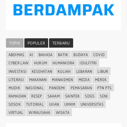
TOPIK
POPULER
TERBARU
ABDIMAS
AI
BAHASA
BATIK
BUDAYA
COVID
CYBER LAW
HUKUM
HUMANIORA
IDULFITRI
INVESTASI
KESEHATAN
KULIAH
LEBARAN
LIBUR
LITERASI
MAKANAN
MANAJEMEN
MEDIA
MEREK
MUDIK
NASIONAL
PANDEMI
PEMASARAN
PTN PTS
RAMADAN
RESEP
SAHAM
SAINTEK
SDGS
SENI
SOSOK
TUTORIAL
UJIAN
UMKM
UNIVERSITAS
VIRTUAL
WIRAUSAHA
WISATA