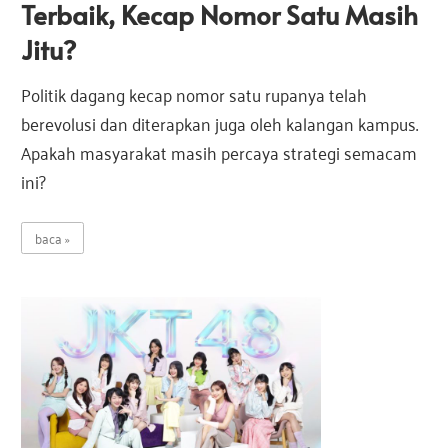
Terbaik, Kecap Nomor Satu Masih
a
s
s
Jitu?
i
I
i
Politik dagang kecap nomor satu rupanya telah
n
berevolusi dan diterapkan juga oleh kalangan kampus.
d
I
Apakah masyarakat masih percaya strategi semacam
o
ini?
n
e
n
s
baca
i
d
a
o
n