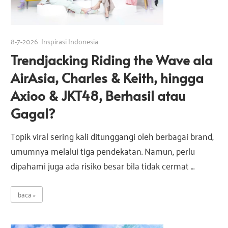
e
s
8-7-2026
Inspirasi Indonesia
Trendjacking Riding the Wave ala
i
AirAsia, Charles & Keith, hingga
Axioo & JKT48, Berhasil atau
a
Gagal?
Topik viral sering kali ditunggangi oleh berbagai brand,
umumnya melalui tiga pendekatan. Namun, perlu
dipahami juga ada risiko besar bila tidak cermat …
baca