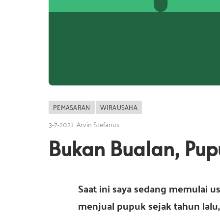
a
s
a
i
I
n
s
d
o
n
i
e
PEMASARAN
WIRAUSAHA
s
3-7-2021
Arvin Stefanus
i
I
a
Bukan Bualan, Pup
n
Saat ini saya sedang memulai u
menjual pupuk sejak tahun lalu
d