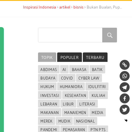
>
>
>
Inspirasi Indonesia
artikel
bisnis
Bukan Bualan, Pupuk Bisa Bikin Cuan
TOPIK
POPULER
TERBARU
ABDIMAS
AI
BAHASA
BATIK
BUDAYA
COVID
CYBER LAW
HUKUM
HUMANIORA
IDULFITRI
INVESTASI
KESEHATAN
KULIAH
LEBARAN
LIBUR
LITERASI
MAKANAN
MANAJEMEN
MEDIA
MEREK
MUDIK
NASIONAL
PANDEMI
PEMASARAN
PTN PTS