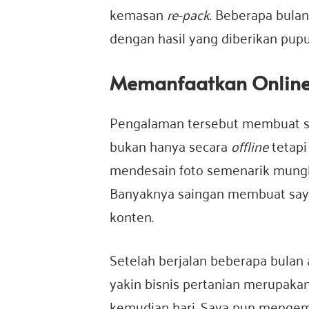
a
kemasan
re-pack
. Beberapa bula
dengan hasil yang diberikan pup
Memanfaatkan Onlin
Pengalaman tersebut membuat sa
bukan hanya secara
offline
tetap
mendesain foto semenarik mungk
Banyaknya saingan membuat saya 
konten.
Setelah berjalan beberapa bulan
yakin bisnis pertanian merupaka
kemudian hari. Saya pun mengem