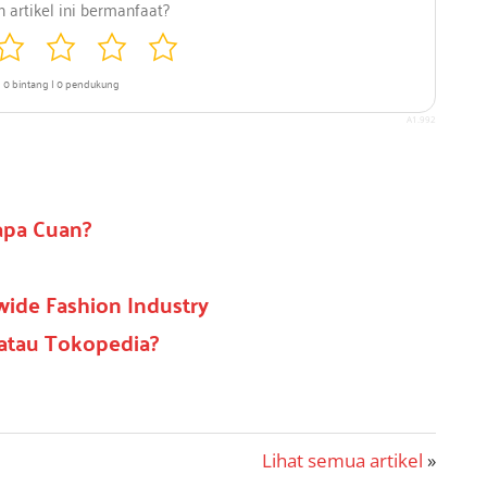
0 bintang | 0 pendukung
1.992
apa Cuan?
ide Fashion Industry
 atau Tokopedia?
T
Lihat semua artikel