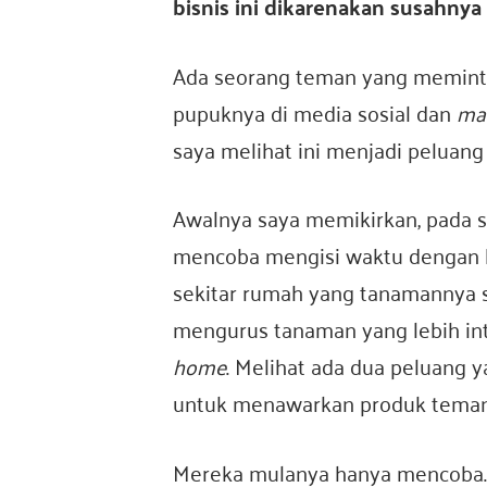
bisnis ini dikarenakan susahny
o
Ada seorang teman yang memin
pupuknya di media sosial dan
ma
saya melihat ini menjadi peluang
n
Awalnya saya memikirkan, pada s
e
mencoba mengisi waktu dengan b
sekitar rumah yang tanamannya 
s
mengurus tanaman yang lebih in
home
. Melihat ada dua peluang 
untuk menawarkan produk teman 
i
Mereka mulanya hanya mencoba.