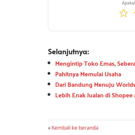
Selanjutnya:
Mengintip Toko Emas, Seber
Pahitnya Memulai Usaha
Dari Bandung Menuju Worldw
Lebih Enak Jualan di Shopee
T
T
Kembali ke beranda