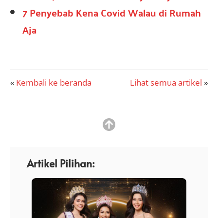
7 Penyebab Kena Covid Walau di Rumah
Aja
T
T
T
Kembali ke beranda
Lihat semua artikel
o
o
o
m
m
m
b
b
b
o
o
l
l
o
Artikel Pilihan:
t
t
l
a
a
n
u
u
t
t
a