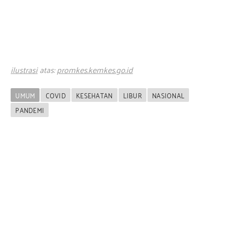
ilustrasi
atas:
promkes.kemkes.go.id
UMUM
COVID
KESEHATAN
LIBUR
NASIONAL
PANDEMI