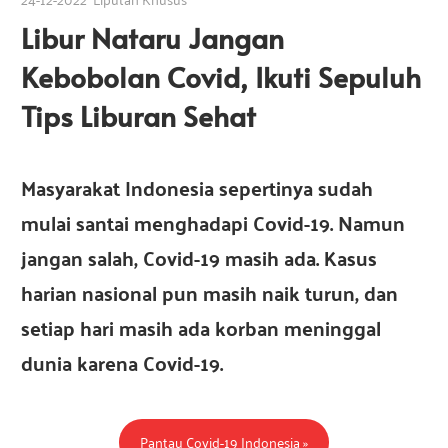
a
s
Libur Nataru Jangan
s
i
Kebobolan Covid, Ikuti Sepuluh
I
i
n
Tips Liburan Sehat
d
I
o
n
Masyarakat Indonesia sepertinya sudah
e
n
mulai santai menghadapi Covid-19. Namun
s
i
jangan salah, Covid-19 masih ada. Kasus
d
a
harian nasional pun masih naik turun, dan
setiap hari masih ada korban meninggal
o
dunia karena Covid-19.
n
Pantau Covid-19 Indonesia »