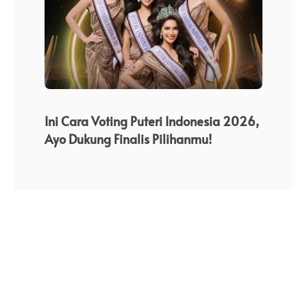
a
a
v
n
n
i
g
a
Perju
i THE
Ini Cara Voting Puteri Indonesia 2026,
s
Dari 
Ayo Dukung Finalis Pilihanmu!
i
Indon