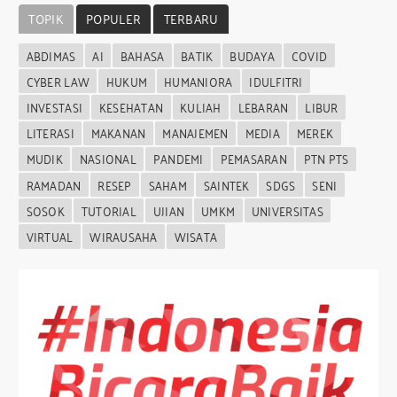
TOPIK
POPULER
TERBARU
ABDIMAS
AI
BAHASA
BATIK
BUDAYA
COVID
CYBER LAW
HUKUM
HUMANIORA
IDULFITRI
INVESTASI
KESEHATAN
KULIAH
LEBARAN
LIBUR
LITERASI
MAKANAN
MANAJEMEN
MEDIA
MEREK
MUDIK
NASIONAL
PANDEMI
PEMASARAN
PTN PTS
RAMADAN
RESEP
SAHAM
SAINTEK
SDGS
SENI
SOSOK
TUTORIAL
UJIAN
UMKM
UNIVERSITAS
VIRTUAL
WIRAUSAHA
WISATA