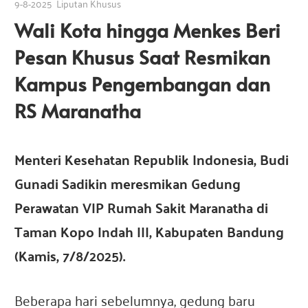
9-8-2025
Liputan Khusus
a
s
s
Wali Kota hingga Menkes Beri
i
Pesan Khusus Saat Resmikan
I
i
n
Kampus Pengembangan dan
d
I
RS Maranatha
o
n
e
n
Menteri Kesehatan Republik Indonesia, Budi
s
i
Gunadi Sadikin meresmikan Gedung
d
a
Perawatan VIP Rumah Sakit Maranatha di
Taman Kopo Indah III, Kabupaten Bandung
o
(Kamis, 7/8/2025).
n
Beberapa hari sebelumnya, gedung baru