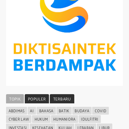
TOPIK
POPULER
TERBARU
ABDIMAS
AI
BAHASA
BATIK
BUDAYA
COVID
CYBER LAW
HUKUM
HUMANIORA
IDULFITRI
INVESTASI
KESEHATAN
KULIAH
LEBARAN
LIBUR