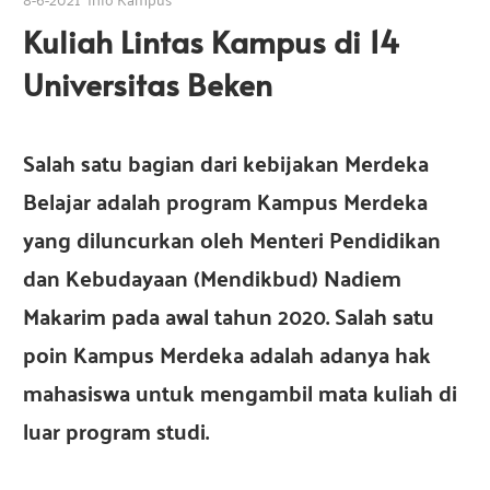
a
s
Kuliah Lintas Kampus di 14
s
i
Universitas Beken
I
i
n
d
Salah satu bagian dari kebijakan Merdeka
I
o
Belajar adalah program Kampus Merdeka
n
e
n
yang diluncurkan oleh Menteri Pendidikan
s
dan Kebudayaan (Mendikbud) Nadiem
i
d
a
Makarim pada awal tahun 2020. Salah satu
poin Kampus Merdeka adalah adanya hak
o
mahasiswa untuk mengambil mata kuliah di
luar program studi.
n