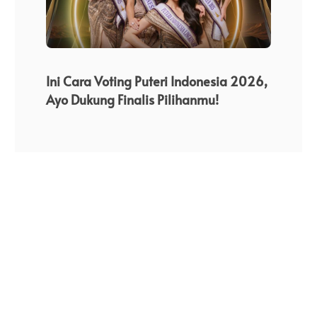
i
g
a
Perju
i THE
Ini Cara Voting Puteri Indonesia 2026,
s
Dari 
Ayo Dukung Finalis Pilihanmu!
i
Indon