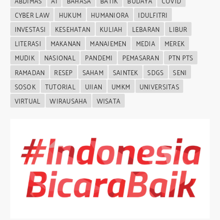
ABDIMAS
AI
BAHASA
BATIK
BUDAYA
COVID
CYBER LAW
HUKUM
HUMANIORA
IDULFITRI
INVESTASI
KESEHATAN
KULIAH
LEBARAN
LIBUR
LITERASI
MAKANAN
MANAJEMEN
MEDIA
MEREK
MUDIK
NASIONAL
PANDEMI
PEMASARAN
PTN PTS
RAMADAN
RESEP
SAHAM
SAINTEK
SDGS
SENI
SOSOK
TUTORIAL
UJIAN
UMKM
UNIVERSITAS
VIRTUAL
WIRAUSAHA
WISATA