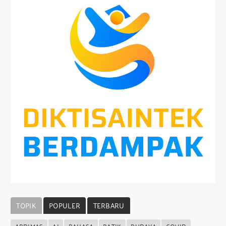
TOPIK
POPULER
TERBARU